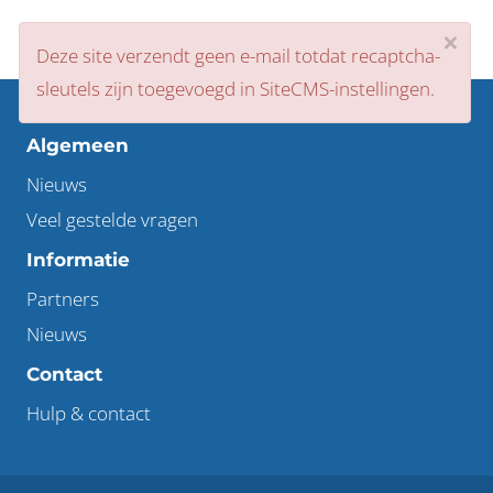
×
Souned
Deze site verzendt geen e-mail totdat recaptcha-
head
sleutels zijn toegevoegd in SiteCMS-instellingen.
Algemeen
Nieuws
Veel gestelde vragen
Informatie
Partners
Nieuws
Contact
Hulp & contact