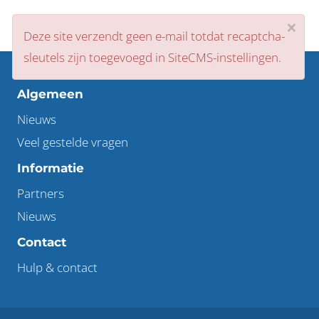
×
Souned
Deze site verzendt geen e-mail totdat recaptcha-
head
sleutels zijn toegevoegd in SiteCMS-instellingen.
Algemeen
Nieuws
Veel gestelde vragen
Informatie
Partners
Nieuws
Contact
Hulp & contact