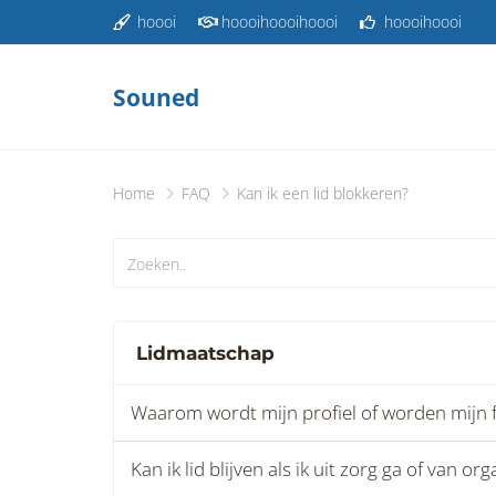
hoooi
hoooihoooihoooi
hoooihoooi
Souned
Home
FAQ
Kan ik een lid blokkeren?
Lidmaatschap
Waarom wordt mijn profiel of worden mijn 
Kan ik lid blijven als ik uit zorg ga of van o