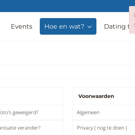
Events
Hoe en wat?
Dating ti
Voorwaarden
foto's geweigerd?
Algemeen
rganisatie verander?
Privacy ( nog te doen )