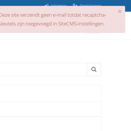
Inloggen
Registreren
×
Deze site verzendt geen e-mail totdat recaptcha-
sleutels zijn toegevoegd in SiteCMS-instellingen.
ps
Nieuws
Contact