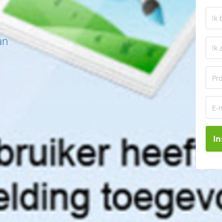
an
In