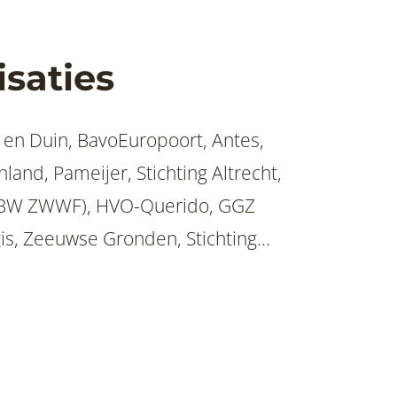
saties
k en Duin, BavoEuropoort, Antes,
and, Pameijer, Stichting Altrecht,
VO-Querido, GGZ
is, Zeeuwse Gronden, Stichting
 Fameus, Brijder/Ipsy/PsyQ ,Lister,
SCIP, De Volksbond/
 Arnhem Veluwe Vallei