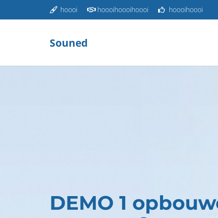
hoooi
hoooihoooihoooi
hoooihoooi
Souned
DEMO 1
opbouwe