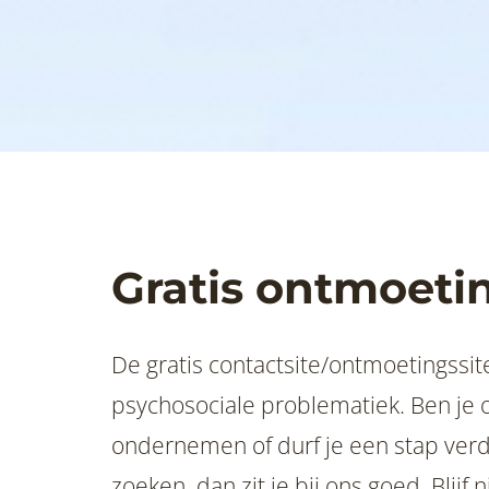
Gratis ontmoeti
De gratis contactsite/ontmoetingssite voor men
psychosociale problematiek. Ben je 
ondernemen of durf je een stap verde
zoeken, dan zit je bij ons goed. Blijf 