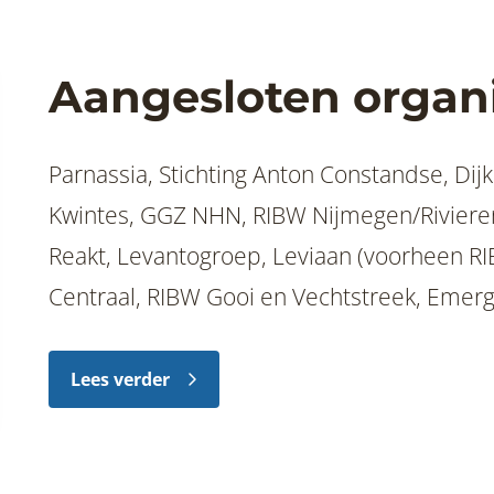
Aangesloten organi
Parnassia, Stichting Anton Constandse, Dij
Kwintes, GGZ NHN, RIBW Nijmegen/Rivierenl
Reakt, Levantogroep, Leviaan (voorheen RIBW ZWWF), H
Centraal, RIBW Gooi en Vechtstreek, Emerg
Arkin, CVD (Centrum voor Dienstverlening),
RIBW GO , GGZ Ingeest , Regenbooggroep/
Lees verder
Streetcornerwork, Cordaan ,Cosis en RIBW