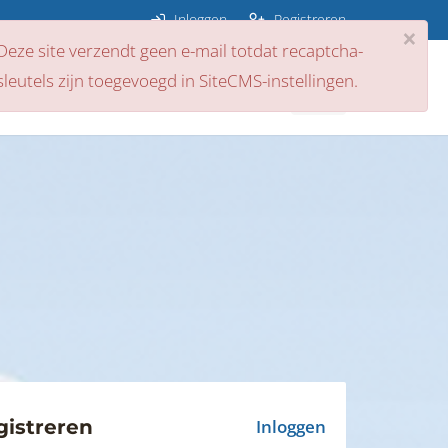
Inloggen
Registreren
×
Deze site verzendt geen e-mail totdat recaptcha-
sleutels zijn toegevoegd in SiteCMS-instellingen.
ps
Nieuws
Contact
gistreren
Inloggen